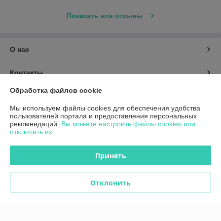
Показать все отзывы
О нас
Контакты
Обработка файлов cookie
Доставка и оплата
Мы используем файлы cookies для обеспечения удобства
пользователей портала и предоставления персональных
График работы
рекомендаций.
Вы можете настроить файлы cookies или
отключить их.
Полная версия сайта
Принять
Политика обработки cookies
Отклонить
Сайт создан на платформе Deal.by