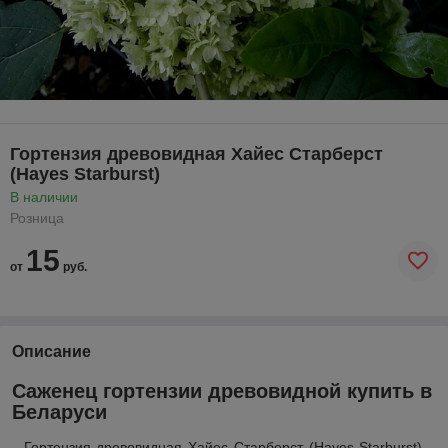
Гортензия древовидная Хайес Старберст
(Hayes Starburst)
В наличии
Розница
15
от
руб.
Описание
Саженец гортензии древовидной купить в
Беларуси
Гортензия древовидная Хайес Старберст (
Hayes
Starburst
) –