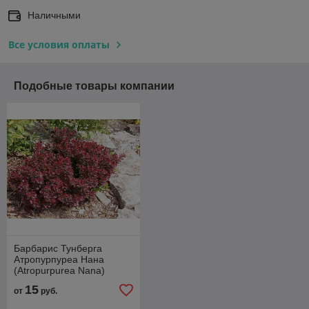
Наличными
Все условия оплаты
Подобные товары компании
Барбарис Тунберга
Атропурпуреа Нана
(Atropurpurea Nana)
15
от
руб.