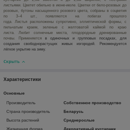
листьями. Цветет обильно в июне-июле.
Цветки от бело-розовых до
розовых, бутоны насыщенного розового цвета, собраны в соцветия
по 3–4 шт., появляются на побегах прошлого
года. Листья
расположены супротивно, эллиптической формы, с
пильчатым краем, зеленые с желтоватой каймой по краю
листа. Любит солнечные места, плодородные дренированные
почвы. Применяется
в одиночных и групповых посадках, для
создания свободнорастущих живых изгородей. Рекомендуется
лёгкое укрытие на зиму.
Скрыть
Характеристики
Основные
Производитель
Собственное производство
Страна производитель
Беларусь
Высота растений
Среднерослые
Жизненная форма
Декоративный кустарник