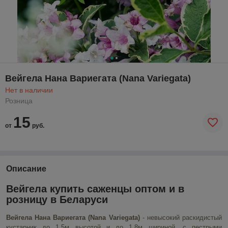
Вейгела Нана Вариегата (Nana Variegata)
Нет в наличии
Розница
15
от
руб.
Описание
Вейгела купить саженцы оптом и в
розницу в Беларуси
Вейгела Нана Вариегата (Nana Variegata)
- невысокий раскидистый
кустарник до 1,5м высотой и до 1,8м шириной, с пестрыми