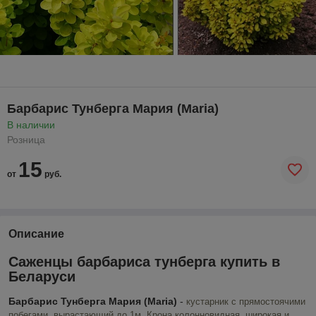
Барбарис Тунберга Мария (Maria)
В наличии
Розница
15
от
руб.
Описание
Саженцы барбариса тунберга купить в
Беларуси
Барбарис Тунберга Мария (Maria)
-
кустарник с прямостоячими
побегами, вырастающий до 1м. Крона колонновидная, широкая и