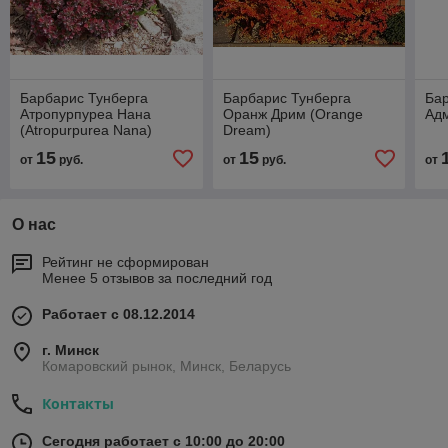
Барбарис Тунберга
Барбарис Тунберга
Бар
Атропурпуреа Нана
Оранж Дрим (Orange
Адм
(Atropurpurea Nana)
Dream)
15
15
от
руб.
от
руб.
от
О нас
Рейтинг не сформирован
Менее 5 отзывов за последний год
Работает с 08.12.2014
г. Минск
Комаровский рынок, Минск, Беларусь
Контакты
Сегодня работает с 10:00 до 20:00