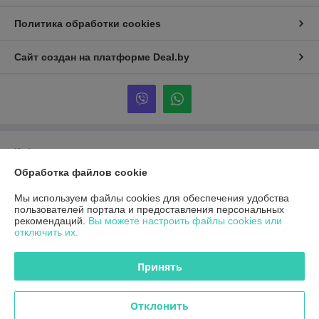
Политика обработки cookies
Сайт создан на платформе Deal.by
Информация для покупателя
Обработка файлов cookie
Индивидуальный предприниматель:
Переверзев Александр
Николаевич
Минский р-н, д.Буцевичи 12
Мы используем файлы cookies для обеспечения удобства
пользователей портала и предоставления персональных
Регистрационный номер ЕГР: АС0781378
рекомендаций.
Вы можете настроить файлы cookies или
отключить их.
УНП: АС0781378
Регистрационный орган: ИНСПЕКЦИЯ МНС ПО ЦЕНТРАЛЬНОМУ
Принять
РАЙОНУ Г.МИНСКА
Дата регистрации компании: 24.12.2016
Отклонить
Местонахождение книги жалоб и предложений: Комаровский рынок