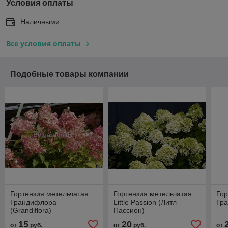
Условия оплаты
Наличными
Все условия оплаты
Подобные товары компании
Гортензия метельчатая
Гортензия метельчатая
Гор
Грандифлора
Little Passion (Литл
Гра
(Grandiflora)
Пассион)
15
20
от
руб.
от
руб.
от