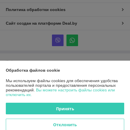
Политика обработки cookies
Сайт создан на платформе Deal.by
Информация для покупателя
Обработка файлов cookie
Индивидуальный предприниматель:
Переверзев Александр
Николаевич
Минский р-н, д.Буцевичи 12
Мы используем файлы cookies для обеспечения удобства
пользователей портала и предоставления персональных
Регистрационный номер ЕГР: АС0781378
рекомендаций.
Вы можете настроить файлы cookies или
отключить их.
УНП: АС0781378
Регистрационный орган: ИНСПЕКЦИЯ МНС ПО ЦЕНТРАЛЬНОМУ
Принять
РАЙОНУ Г.МИНСКА
Дата регистрации компании: 24.12.2016
Отклонить
Местонахождение книги жалоб и предложений: Комаровский рынок